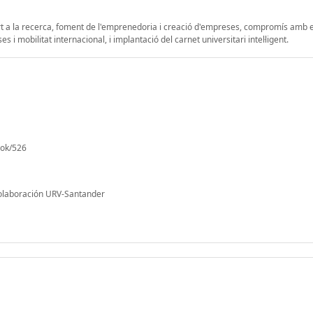
ort a la recerca, foment de l'emprenedoria i creació d'empreses, compromís amb
 mobilitat internacional, i implantació del carnet universitari intel·ligent.
ook/526
olaboración URV-Santander