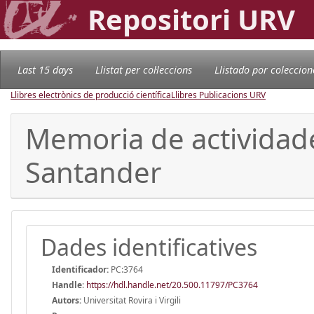
Repositori URV
Last 15 days
Llistat per col·leccions
Llistado por coleccion
Llibres electrònics de producció científica
Llibres Publicacions URV
Memoria de actividad
Santander
Dades identificatives
Identificador:
PC:3764
Handle
:
https://hdl.handle.net/20.500.11797/PC3764
Autors:
Universitat Rovira i Virgili