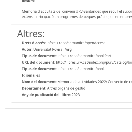
Resum:
Memòria d'activitats del conveni URV-Santander, que recull el sup
extens, participació en programes de beques-pràctiques en empreses i
Altres:
Drets d'accés:
info:eu-repo/semantics/openAccess
Autor:
Universitat Rovira i Virgili
Tipus de document:
info:eu-repo/semantics/bookPart
URL del document:
http://llibres.urv.cat/index.php/purv/catalog/b
Tipus de document:
info:eu-repo/semantics/book
Idioma:
es
Nom del document:
Memoria de actividades 2022: Convenio de c
Departament:
Altres organs de gestió
Any de publicació del llibre:
2023