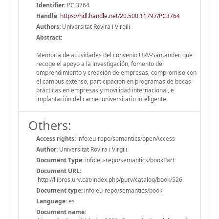
Identifier:
PC:3764
Handle
:
https://hdl.handle.net/20.500.11797/PC3764
Authors:
Universitat Rovira i Virgili
Abstract:
Memoria de actividades del convenio URV-Santander, que
recoge el apoyo a la investigación, fomento del
emprendimiento y creación de empresas, compromiso con
el campus extenso, participación en programas de becas-
prácticas en empresas y movilidad internacional, e
implantación del carnet universitario inteligente.
Others:
Access rights:
info:eu-repo/semantics/openAccess
Author:
Universitat Rovira i Virgili
Document Type:
info:eu-repo/semantics/bookPart
Document URL:
http://llibres.urv.cat/index.php/purv/catalog/book/526
Document type:
info:eu-repo/semantics/book
Language:
es
Document name: