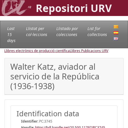
Repositori URV
Last
Llistat per
Llistado por
List for
15
col·leccions
colecciones
collections
days
Llibres electrònics de producció científica
Llibres Publicacions URV
Walter Katz, aviador al
servicio de la República
(1936-1938)
Identification data
Identifier:
PC:3745
Handle
:
https://hdl.handle.net/20.500.11797/PC3745