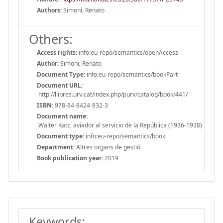
Authors:
Simoni, Renato
Others:
Access rights:
info:eu-repo/semantics/openAccess
Author:
Simoni, Renato
Document Type:
info:eu-repo/semantics/bookPart
Document URL:
http://llibres.urv.cat/index.php/purv/catalog/book/441/
ISBN:
978-84-8424-832-3
Document name:
Walter Katz, aviador al servicio de la República (1936-1938)
Document type:
info:eu-repo/semantics/book
Department:
Altres organs de gestió
Book publication year:
2019
Keywords: