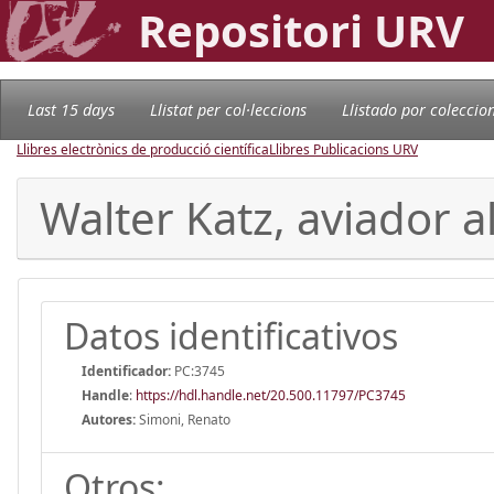
Repositori URV
Last 15 days
Llistat per col·leccions
Llistado por coleccio
Llibres electrònics de producció científica
Llibres Publicacions URV
Walter Katz, aviador a
Datos identificativos
Identificador:
PC:3745
Handle
:
https://hdl.handle.net/20.500.11797/PC3745
Autores:
Simoni, Renato
Otros: