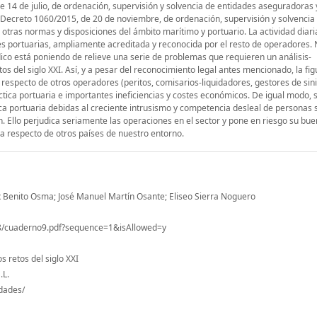
de 14 de julio, de ordenación, supervisión y solvencia de entidades aseguradoras 
 Decreto 1060/2015, de 20 de noviembre, de ordenación, supervisión y solvencia 
ras normas y disposiciones del ámbito marítimo y portuario. La actividad diari
es portuarias, ampliamente acreditada y reconocida por el resto de operadores. 
ídico está poniendo de relieve una serie de problemas que requieren un análisis-
os del siglo XXI. Así, y a pesar del reconocimiento legal antes mencionado, la fig
 respecto de otros operadores (peritos, comisarios-liquidadores, gestores de sin
áctica portuaria e importantes ineficiencias y costes económicos. De igual modo, 
ca portuaria debidas al creciente intrusismo y competencia desleal de personas 
. Ello perjudica seriamente las operaciones en el sector y pone en riesgo su buen
a respecto de otros países de nuestro entorno.
 Benito Osma; José Manuel Martín Osante; Eliseo Sierra Noguero
78/cuaderno9.pdf?sequence=1&isAllowed=y
s retos del siglo XXI
.L.
-dades/