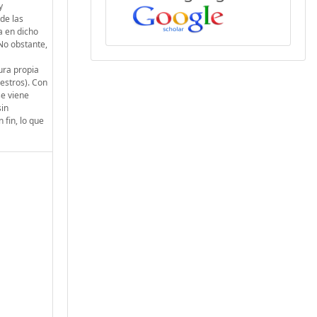
y
de las
a en dicho
No obstante,
ura propia
iestros). Con
se viene
sin
 fin, lo que