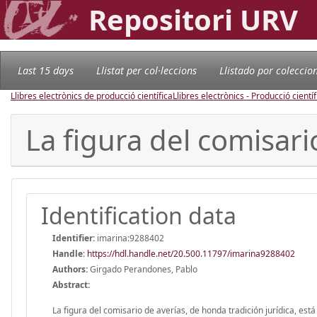
Repositori URV
Last 15 days
Llistat per col·leccions
Llistado por coleccio
Llibres electrònics de producció científica
Llibres electrònics - Producció científ
La figura del comisari
Identification data
Identifier:
imarina:9288402
Handle
:
https://hdl.handle.net/20.500.11797/imarina9288402
Authors:
Girgado Perandones, Pablo
Abstract:
La figura del comisario de averías, de honda tradición jurídica, est