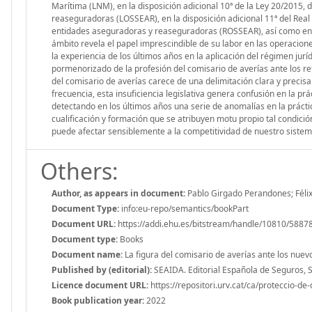
Marítima (LNM), en la disposición adicional 10ª de la Ley 20/2015, 
reaseguradoras (LOSSEAR), en la disposición adicional 11ª del Real
entidades aseguradoras y reaseguradoras (ROSSEAR), así como en ot
ámbito revela el papel imprescindible de su labor en las operacion
la experiencia de los últimos años en la aplicación del régimen jur
pormenorizado de la profesión del comisario de averías ante los ret
del comisario de averías carece de una delimitación clara y precisa
frecuencia, esta insuficiencia legislativa genera confusión en la pr
detectando en los últimos años una serie de anomalías en la prácti
cualificación y formación que se atribuyen motu propio tal condición
puede afectar sensiblemente a la competitividad de nuestro sistem
Others:
Author, as appears in document:
Pablo Girgado Perandones; Félix
Document Type:
info:eu-repo/semantics/bookPart
Document URL:
https://addi.ehu.es/bitstream/handle/10810/588
Document type:
Books
Document name:
La figura del comisario de averías ante los nuevo
Published by (editorial):
SEAIDA. Editorial Española de Seguros, S
Licence document URL:
https://repositori.urv.cat/ca/proteccio-de
Book publication year:
2022