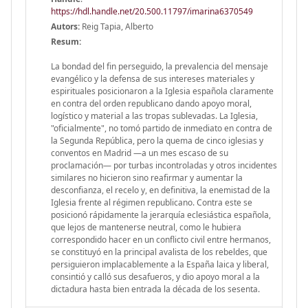
https://hdl.handle.net/20.500.11797/imarina6370549
Autors:
Reig Tapia, Alberto
Resum:
La bondad del fin perseguido, la prevalencia del mensaje
evangélico y la defensa de sus intereses materiales y
espirituales posicionaron a la Iglesia española claramente
en contra del orden republicano dando apoyo moral,
logístico y material a las tropas sublevadas. La Iglesia,
"oficialmente", no tomó partido de inmediato en contra de
la Segunda República, pero la quema de cinco iglesias y
conventos en Madrid —a un mes escaso de su
proclamación— por turbas incontroladas y otros incidentes
similares no hicieron sino reafirmar y aumentar la
desconfianza, el recelo y, en definitiva, la enemistad de la
Iglesia frente al régimen republicano. Contra este se
posicionó rápidamente la jerarquía eclesiástica española,
que lejos de mantenerse neutral, como le hubiera
correspondido hacer en un conflicto civil entre hermanos,
se constituyó en la principal avalista de los rebeldes, que
persiguieron implacablemente a la España laica y liberal,
consintió y calló sus desafueros, y dio apoyo moral a la
dictadura hasta bien entrada la década de los sesenta.