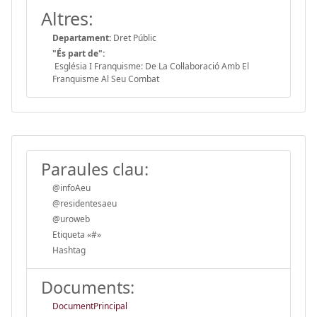
Altres:
Departament:
Dret Públic
"És part de":
Església I Franquisme: De La Col·laboració Amb El
Franquisme Al Seu Combat
Paraules clau:
@infoAeu
@residentesaeu
@uroweb
Etiqueta «#»
Hashtag
Documents:
DocumentPrincipal