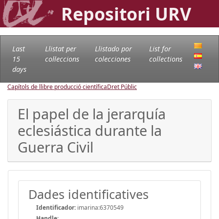
Repositori URV
Last
Llistat per
Llistado por
List for
15
col·leccions
colecciones
collections
days
Capítols de llibre producció científica
Dret Públic
El papel de la jerarquía
eclesiástica durante la
Guerra Civil
Dades identificatives
Identificador:
imarina:6370549
Handle
: