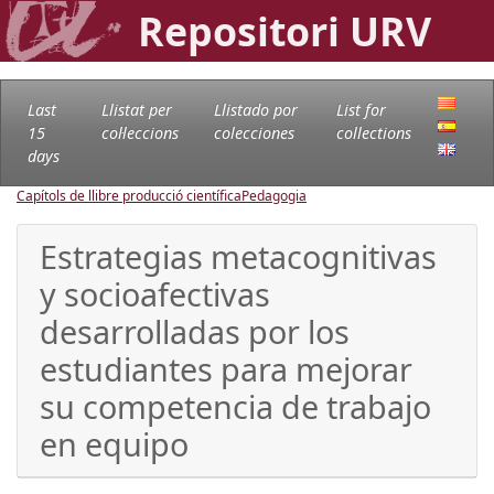
Repositori URV
Last
Llistat per
Llistado por
List for
15
col·leccions
colecciones
collections
days
Capítols de llibre producció científica
Pedagogia
Estrategias metacognitivas
y socioafectivas
desarrolladas por los
estudiantes para mejorar
su competencia de trabajo
en equipo