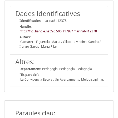
Dades identificatives
Identificador:
imarina:6412378
Handle
:
https://hdl.handle.net/20.500.11797/imarina6412378
Autors:
Camarero Figuerola, Marta / Gilabert Medina, Sandra /
Iranzo Garcia, Maria Pilar
Altres:
Departament:
Pedagogia, Pedagogia, Pedagogia
"És part de":
La Convivencia Escolar. Un Acercamiento Multidisciplinar.
Paraules clau: