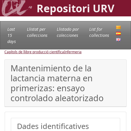
Repositori URV
Last
Llistat per
Llistado por
List for
15
col·leccions
colecciones
collections
days
Capítols de llibre producció científica
Infermeria
Mantenimiento de la
lactancia materna en
primerizas: ensayo
controlado aleatorizado
Dades identificatives