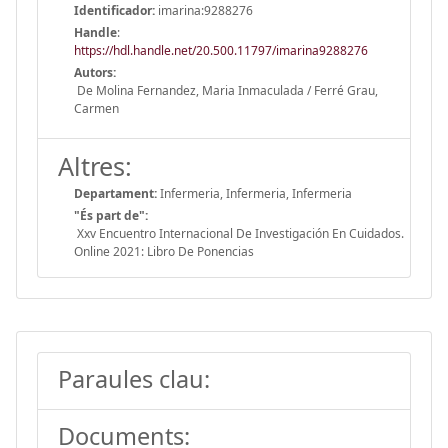
Identificador:
imarina:9288276
Handle
:
https://hdl.handle.net/20.500.11797/imarina9288276
Autors:
De Molina Fernandez, Maria Inmaculada / Ferré Grau,
Carmen
Altres:
Departament:
Infermeria, Infermeria, Infermeria
"És part de":
Xxv Encuentro Internacional De Investigación En Cuidados.
Online 2021: Libro De Ponencias
Paraules clau:
Documents: