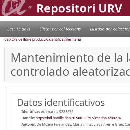
Repositori URV
Last 15 days
Llistat per col·leccions
Llistado por coleccio
Capítols de llibre producció científica
Infermeria
Mantenimiento de la l
controlado aleatoriza
Datos identificativos
Identificador:
imarina:9288276
Handle
:
https://hdl.handle.net/20.500.11797/imarina9288276
Autores:
De Molina Fernandez, Maria Inmaculada / Ferré Grau, C