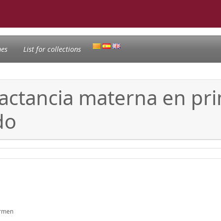
nes
List for collections
actancia materna en pri
do
armen