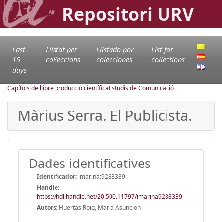
Repositori URV
Last
Llistat per
Llistado por
List for
15
col·leccions
colecciones
collections
days
Capítols de llibre producció científica
Estudis de Comunicació
Màrius Serra. El Publicista.
Dades identificatives
Identificador:
imarina:9288339
Handle
:
https://hdl.handle.net/20.500.11797/imarina9288339
Autors:
Huertas Roig, Maria Asuncion