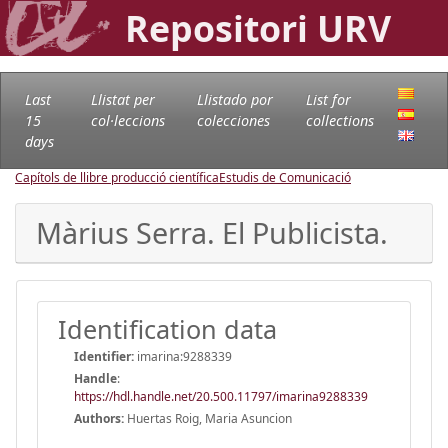
Repositori URV
Last
Llistat per
Llistado por
List for
15
col·leccions
colecciones
collections
days
Capítols de llibre producció científica
Estudis de Comunicació
Màrius Serra. El Publicista.
Identification data
Identifier:
imarina:9288339
Handle
:
https://hdl.handle.net/20.500.11797/imarina9288339
Authors:
Huertas Roig, Maria Asuncion