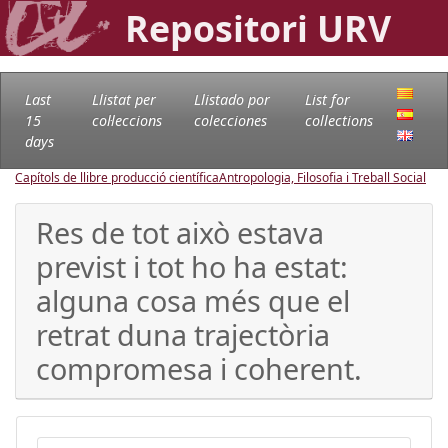
Repositori URV
Last
Llistat per
Llistado por
List for
15
col·leccions
colecciones
collections
days
Capítols de llibre producció científica
Antropologia, Filosofia i Treball Social
Res de tot això estava
previst i tot ho ha estat:
alguna cosa més que el
retrat duna trajectòria
compromesa i coherent.