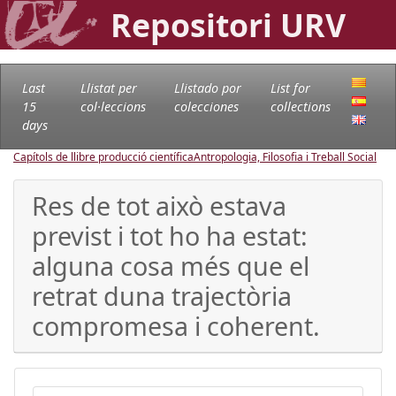
Repositori URV
Last
Llistat per
Llistado por
List for
15
col·leccions
colecciones
collections
days
Capítols de llibre producció científica
Antropologia, Filosofia i Treball Social
Res de tot això estava
previst i tot ho ha estat:
alguna cosa més que el
retrat duna trajectòria
compromesa i coherent.