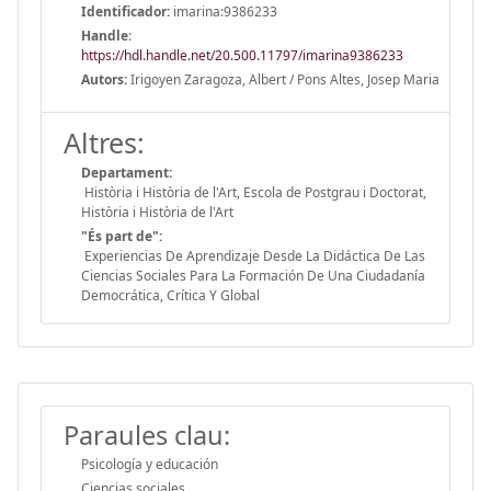
Identificador:
imarina:9386233
Handle
:
https://hdl.handle.net/20.500.11797/imarina9386233
Autors:
Irigoyen Zaragoza, Albert / Pons Altes, Josep Maria
Altres:
Departament:
Història i Història de l'Art, Escola de Postgrau i Doctorat,
Història i Història de l'Art
"És part de":
Experiencias De Aprendizaje Desde La Didáctica De Las
Ciencias Sociales Para La Formación De Una Ciudadanía
Democrática, Crítica Y Global
Paraules clau:
Psicología y educación
Ciencias sociales