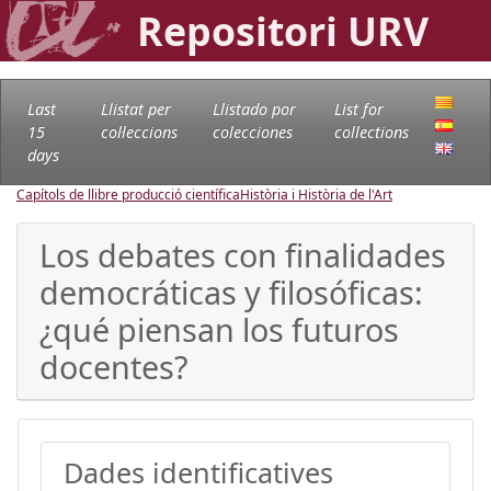
Repositori URV
Last
Llistat per
Llistado por
List for
15
col·leccions
colecciones
collections
days
Capítols de llibre producció científica
Història i Història de l'Art
Los debates con finalidades
democráticas y filosóficas:
¿qué piensan los futuros
docentes?
Dades identificatives