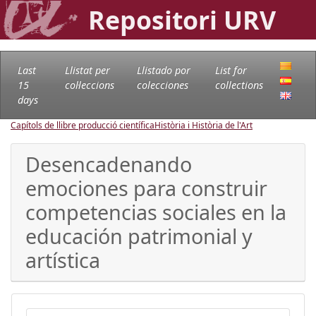
Repositori URV
Last
Llistat per
Llistado por
List for
15
col·leccions
colecciones
collections
days
Capítols de llibre producció científica
Història i Història de l'Art
Desencadenando
emociones para construir
competencias sociales en la
educación patrimonial y
artística