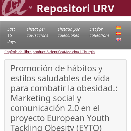
Repositori URV
Last
Llistat per
Llistado por
List for
15
col·leccions
colecciones
collections
days
Capítols de llibre producció científica
Medicina i Cirurgia
Promoción de hábitos y
estilos saludables de vida
para combatir la obesidad.:
Marketing social y
comunicación 2.0 en el
proyecto European Youth
Tackling Obesity (EYTO)