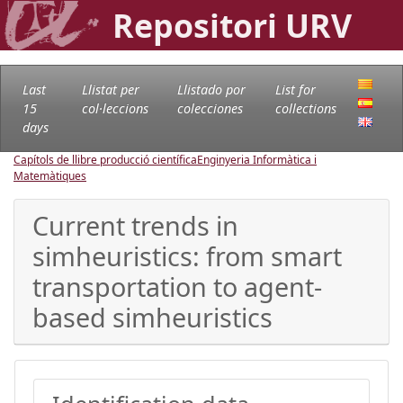
Repositori URV
Last
Llistat per
Llistado por
List for
15
col·leccions
colecciones
collections
days
Capítols de llibre producció científica
Enginyeria Informàtica i
Matemàtiques
Current trends in
simheuristics: from smart
transportation to agent-
based simheuristics