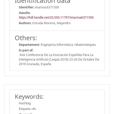
Identification data
Identifier:
imarina:6371500
Handle
:
https://hdl.handle.net/20.500.11797/imarina6371500
Authors:
Estrada Moreno, Alejandro
Others:
Departament:
Enginyeria Informàtica i Matemàtiques
Is part of:
Xviii Conferencia De La Asociación Española Para La
Inteligencia Artificial (Caepia 2018) 23-26 De Octubre De
2018 Granada, España
Keywords:
Hashtag
Etiqueta «#»