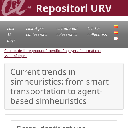
Repositori URV
Last
Llistat per
Llistado por
List for
15
col·leccions
colecciones
collections
days
Capítols de llibre producció científica
Enginyeria Informàtica i
Matemàtiques
Current trends in
simheuristics: from smart
transportation to agent-
based simheuristics