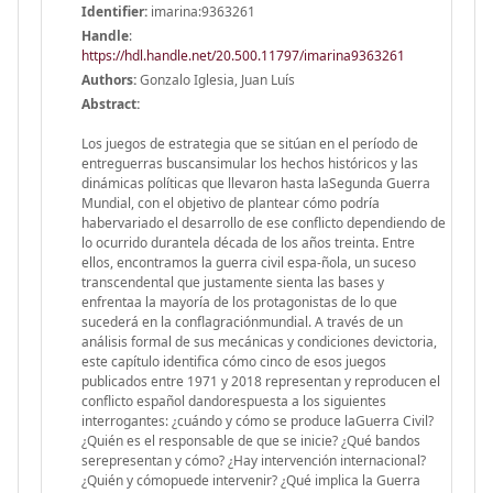
Identifier:
imarina:9363261
Handle
:
https://hdl.handle.net/20.500.11797/imarina9363261
Authors:
Gonzalo Iglesia, Juan Luís
Abstract:
Los juegos de estrategia que se sitúan en el período de
entreguerras buscansimular los hechos históricos y las
dinámicas políticas que llevaron hasta laSegunda Guerra
Mundial, con el objetivo de plantear cómo podría
habervariado el desarrollo de ese conflicto dependiendo de
lo ocurrido durantela década de los años treinta. Entre
ellos, encontramos la guerra civil espa-ñola, un suceso
transcendental que justamente sienta las bases y
enfrentaa la mayoría de los protagonistas de lo que
sucederá en la conflagraciónmundial. A través de un
análisis formal de sus mecánicas y condiciones devictoria,
este capítulo identifica cómo cinco de esos juegos
publicados entre 1971 y 2018 representan y reproducen el
conflicto español dandorespuesta a los siguientes
interrogantes: ¿cuándo y cómo se produce laGuerra Civil?
¿Quién es el responsable de que se inicie? ¿Qué bandos
serepresentan y cómo? ¿Hay intervención internacional?
¿Quién y cómopuede intervenir? ¿Qué implica la Guerra