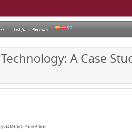
nes
List for collections
 Technology: A Case Stu
dríguez Merayo, María Araceli