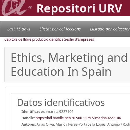
Repositori URV
Last 15 days
Llistat per col·leccions
Llistado por coleccio
Capítols de llibre producció científica
Gestió d'Empreses
Ethics, Marketing and
Education In Spain
Datos identificativos
Identificador:
imarina:9227106
Handle
:
https://hdl.handle.net/20.500.11797/imarina9227106
Autores:
Arias Oliva, Mario / Pérez-Portabella López, Antonio / Ro