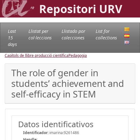
Repositori URV
Last
Llistat per
Llistado por
List for
15
col·leccions
colecciones
collections
days
Capítols de llibre producció científica
Pedagogia
The role of gender in
students’ achievement and
self-efficacy in STEM
Datos identificativos
Identificador:
imarina:9261486
Handle
: