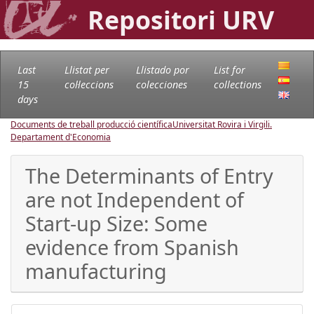
Repositori URV
Last
Llistat per
Llistado por
List for
15
col·leccions
colecciones
collections
days
Documents de treball producció científica
Universitat Rovira i Virgili.
Departament d'Economia
The Determinants of Entry
are not Independent of
Start-up Size: Some
evidence from Spanish
manufacturing