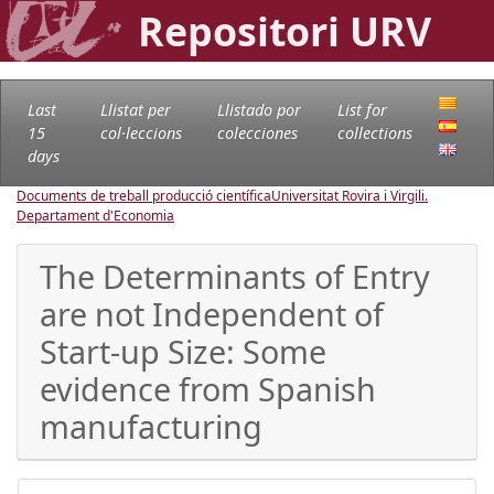
Repositori URV
Last
Llistat per
Llistado por
List for
15
col·leccions
colecciones
collections
days
Documents de treball producció científica
Universitat Rovira i Virgili.
Departament d'Economia
The Determinants of Entry
are not Independent of
Start-up Size: Some
evidence from Spanish
manufacturing