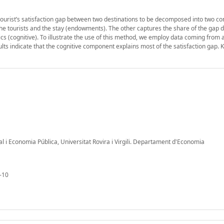
tourist’s satisfaction gap between two destinations to be decomposed into two c
 the tourists and the stay (endowments). The other captures the share of the gap 
stics (cognitive). To illustrate the use of this method, we employ data coming from
sults indicate that the cognitive component explains most of the satisfaction gap.
al i Economia Pública, Universitat Rovira i Virgili. Departament d'Economia
-10