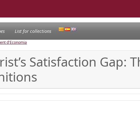
nes
List for collections
ament d'Economia
st’s Satisfaction Gap: T
nitions