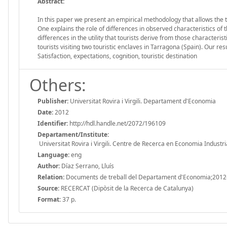
Abstract:
In this paper we present an empirical methodology that allows the 
One explains the role of differences in observed characteristics of
differences in the utility that tourists derive from those characteri
tourists visiting two touristic enclaves in Tarragona (Spain). Our re
Satisfaction, expectations, cognition, touristic destination
Others:
Publisher:
Universitat Rovira i Virgili. Departament d'Economia
Date:
2012
Identifier:
http://hdl.handle.net/2072/196109
Departament/Institute:
Universitat Rovira i Virgili. Centre de Recerca en Economia Industri
Language:
eng
Author:
Díaz Serrano, Lluís
Relation:
Documents de treball del Departament d'Economia;2012
Source:
RECERCAT (Dipòsit de la Recerca de Catalunya)
Format:
37 p.