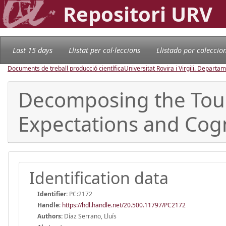
Repositori URV
Last 15 days
Llistat per col·leccions
Llistado por coleccio
Documents de treball producció científica
Universitat Rovira i Virgili. Depart
Decomposing the Touri
Expectations and Cog
Identification data
Identifier:
PC:2172
Handle
:
https://hdl.handle.net/20.500.11797/PC2172
Authors:
Díaz Serrano, Lluís