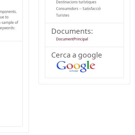
Destinacions turístiques
Consumidors -- Satisfacció
omponents.
Turistes
due to
 a sample of
 Keywords:
Documents:
DocumentPrincipal
Cerca a google