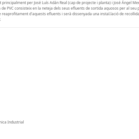
principalment per José Luís Adán Real (cap de projecte i planta) i José Ángel Me
a de PVC consisteix en la neteja dels seus efluents de sortida aquosos per al seu 
 reaprofitament d'aquests efluents i serà dissenyada una instal.lació de recollida 
.
ica Industrial