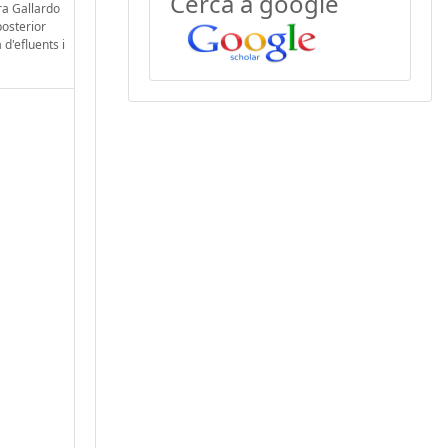
Cerca a google
ra Gallardo
posterior
d'efluents i