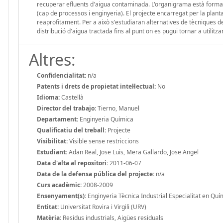
recuperar efluents d'aigua contaminada. L'organigrama està format 
(cap de processos i enginyeria). El projecte encarregat per la plant
reaprofitament. Per a això s'estudiaran alternatives de tècniques de
distribució d'aigua tractada fins al punt on es pugui tornar a utilitzar
Altres:
Confidencialitat:
n/a
Patents i drets de propietat intel·lectual:
No
Idioma:
Castellà
Director del trabajo:
Tierno, Manuel
Departament:
Enginyeria Química
Qualificatiu del treball:
Projecte
Visibilitat:
Visible sense restriccions
Estudiant:
Adan Real, Jose Luis, Mera Gallardo, Jose Angel
Data d'alta al repositori:
2011-06-07
Data de la defensa pública del projecte:
n/a
Curs acadèmic:
2008-2009
Ensenyament(s):
Enginyeria Tècnica Industrial Especialitat en Quím
Entitat:
Universitat Rovira i Virgili (URV)
Matèria:
Residus industrials, Aigües residuals