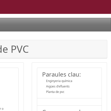
 de PVC
Paraules clau:
Enginyeria química
Aigües d'efluents
Planta de pvc
r o