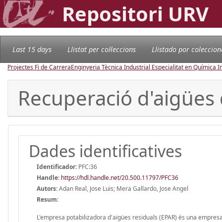
Repositori URV
Last 15 days
Llistat per col·leccions
Llistado por coleccion
Projectes Fi de Carrera
Enginyeria Tècnica Industrial Especialitat en Química I
Recuperació d'aigües 
Dades identificatives
Identificador:
PFC:36
Handle
:
https://hdl.handle.net/20.500.11797/PFC36
Autors:
Adan Real, Jose Luis; Mera Gallardo, Jose Angel
Resum:
L'empresa potabilizadora d'aigües residuals (EPAR) és una empresa de