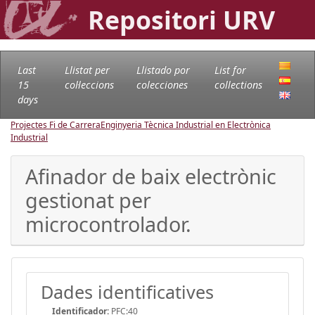
Repositori URV
Last
Llistat per
Llistado por
List for
15
col·leccions
colecciones
collections
days
Projectes Fi de Carrera
Enginyeria Tècnica Industrial en Electrònica
Industrial
Afinador de baix electrònic
gestionat per
microcontrolador.
Dades identificatives
Identificador:
PFC:40