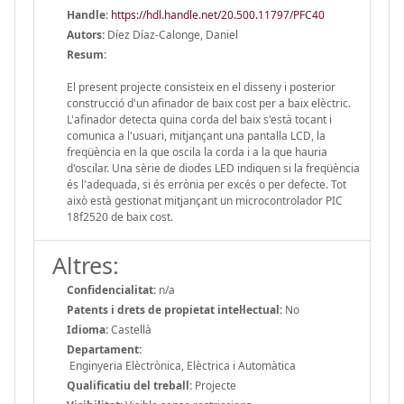
Handle
:
https://hdl.handle.net/20.500.11797/PFC40
Autors:
Díez Díaz-Calonge, Daniel
Resum:
El present projecte consisteix en el disseny i posterior
construcció d'un afinador de baix cost per a baix elèctric.
L'afinador detecta quina corda del baix s'està tocant i
comunica a l'usuari, mitjançant una pantalla LCD, la
freqüència en la que oscila la corda i a la que hauria
d'oscilar. Una sèrie de diodes LED indiquen si la freqüència
és l'adequada, si és errònia per excés o per defecte. Tot
això està gestionat mitjançant un microcontrolador PIC
18f2520 de baix cost.
Altres:
Confidencialitat:
n/a
Patents i drets de propietat intel·lectual:
No
Idioma:
Castellà
Departament:
Enginyeria Elèctrònica, Elèctrica i Automàtica
Qualificatiu del treball:
Projecte