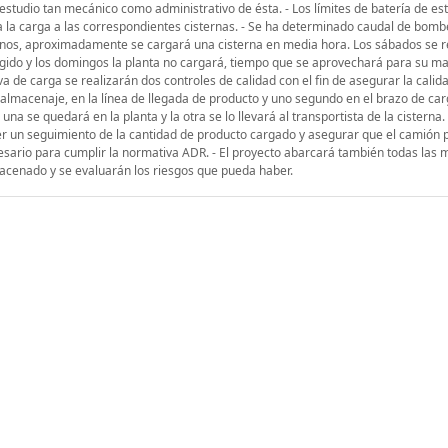
l estudio tan mecánico como administrativo de ésta. - Los límites de batería de es
 la carga a las correspondientes cisternas. - Se ha determinado caudal de bom
urnos, aproximadamente se cargará una cisterna en media hora. Los sábados se r
ingido y los domingos la planta no cargará, tiempo que se aprovechará para su m
va de carga se realizarán dos controles de calidad con el fin de asegurar la calid
almacenaje, en la línea de llegada de producto y uno segundo en el brazo de car
una se quedará en la planta y la otra se lo llevará al transportista de la cisterna.
r un seguimiento de la cantidad de producto cargado y asegurar que el camión
ecesario para cumplir la normativa ADR. - El proyecto abarcará también todas las
macenado y se evaluarán los riesgos que pueda haber.