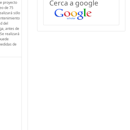
Cerca a google
te proyecto
beo de 75
ealizará sólo
antenimiento
ad del
ga, antes de
 Se realizará
 puede
 medidas de