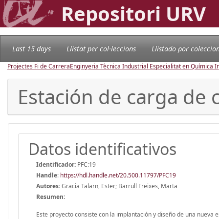
Repositori URV
Last 15 days
Llistat per col·leccions
Llistado por coleccio
Projectes Fi de Carrera
Enginyeria Tècnica Industrial Especialitat en Química I
Estación de carga de 
Datos identificativos
Identificador:
PFC:19
Handle
:
https://hdl.handle.net/20.500.11797/PFC19
Autores:
Gracia Talarn, Ester; Barrull Freixes, Marta
Resumen:
Este proyecto consiste con la implantación y diseño de una nueva e