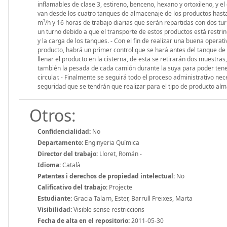
inflamables de clase 3, estireno, benceno, hexano y ortoxileno, y e
van desde los cuatro tanques de almacenaje de los productos hasta
m³/h y 16 horas de trabajo diarias que serán repartidas con dos t
un turno debido a que el transporte de estos productos está restr
y la carga de los tanques. - Con el fin de realizar una buena operati
producto, habrá un primer control que se hará antes del tanque de 
llenar el producto en la cisterna, de esta se retirarán dos muestras, 
también la pesada de cada camión durante la suya para poder tene
circular. - Finalmente se seguirá todo el proceso administrativo n
seguridad que se tendrán que realizar para el tipo de producto al
Otros:
Confidencialidad:
No
Departamento:
Enginyeria Química
Director del trabajo:
Lloret, Román -
Idioma:
Català
Patentes i derechos de propiedad intelectual:
No
Calificativo del trabajo:
Projecte
Estudiante:
Gracia Talarn, Ester, Barrull Freixes, Marta
Visibilidad:
Visible sense restriccions
Fecha de alta en el repositorio:
2011-05-30