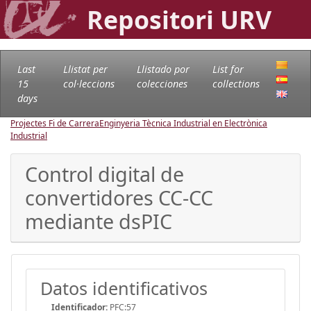
Repositori URV
Last
Llistat per
Llistado por
List for
15
col·leccions
colecciones
collections
days
Projectes Fi de Carrera
Enginyeria Tècnica Industrial en Electrònica
Industrial
Control digital de
convertidores CC-CC
mediante dsPIC
Datos identificativos
Identificador:
PFC:57