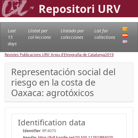
Repositori URV
Last
Llistat per
Llistado por
List for
15
col·leccions
colecciones
collections
days
Revistes Publicacions URV: Arxiu d'Etnografia de Catalunya
2019
Representación social del
riesgo en la costa de
Oaxaca: agrotóxicos
Identification data
Identifier:
RP:4070
Handle
:
https://hdl.handle.net/20.500.11797/RP4070