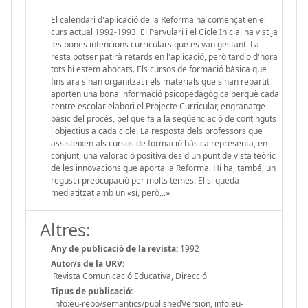
El calendari d'aplicació de la Reforma ha començat en el
curs actual 1992-1993. El Parvulari i el Cicle Inicial ha vist ja
les bones intencions curriculars que es van gestant. La
resta potser patirà retards en l'aplicació, però tard o d'hora
tots hi estem abocats. Els cursos de formació bàsica que
fins ara s'han organitzat i els materials que s'han repartit
aporten una bona informació psicopedagògica perquè cada
centre escolar elabori el Projecte Curricular, engranatge
bàsic del procés, pel que fa a la seqüenciació de continguts
i objectius a cada cicle. La resposta dels professors que
assisteixen als cursos de formació bàsica representa, en
conjunt, una valoració positiva des d'un punt de vista teòric
de les innovacions que aporta la Reforma. Hi ha, també, un
regust i preocupació per molts temes. El sí queda
mediatitzat amb un «sí, però...»
Altres:
Any de publicació de la revista:
1992
Autor/s de la URV:
Revista Comunicació Educativa, Direcció
Tipus de publicació:
info:eu-repo/semantics/publishedVersion, info:eu-