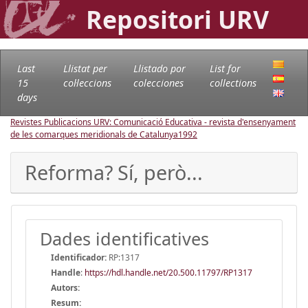
Repositori URV
Last
Llistat per
Llistado por
List for
15
col·leccions
colecciones
collections
days
Revistes Publicacions URV: Comunicació Educativa - revista d'ensenyament
de les comarques meridionals de Catalunya
1992
Reforma? Sí, però...
Dades identificatives
Identificador:
RP:1317
Handle
:
https://hdl.handle.net/20.500.11797/RP1317
Autors:
Resum: