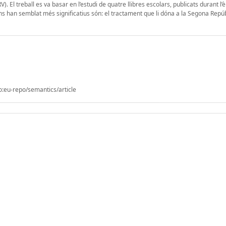
). El treball es va basar en l’estudi de quatre llibres escolars, publicats durant l’
 ens han semblat més significatius són: el tractament que li dóna a la Segona Repúb
o:eu-repo/semantics/article