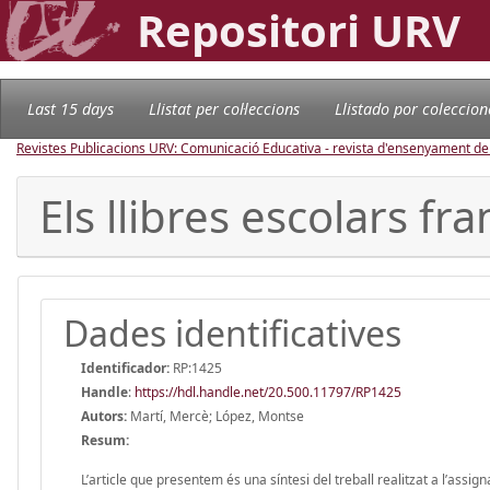
Repositori URV
Last 15 days
Llistat per col·leccions
Llistado por coleccion
Revistes Publicacions URV: Comunicació Educativa - revista d'ensenyament d
Els llibres escolars fr
Dades identificatives
Identificador:
RP:1425
Handle
:
https://hdl.handle.net/20.500.11797/RP1425
Autors:
Martí, Mercè; López, Montse
Resum:
L’article que presentem és una síntesi del treball realitzat a l’assi