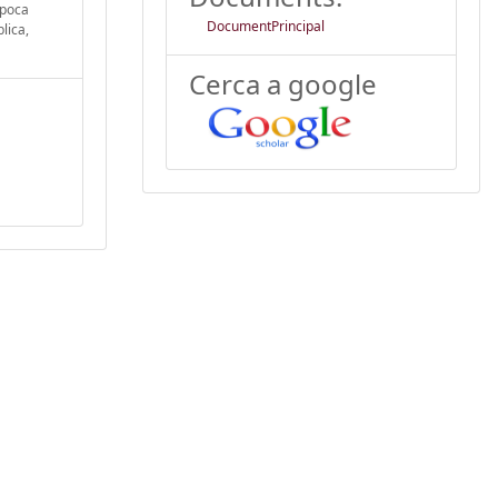
època
DocumentPrincipal
lica,
Cerca a google