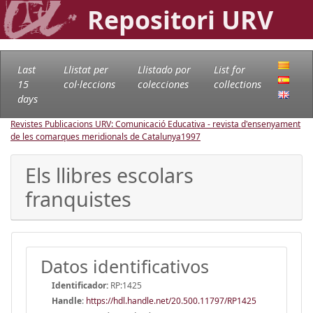
Repositori URV
Last
Llistat per
Llistado por
List for
15
col·leccions
colecciones
collections
days
Revistes Publicacions URV: Comunicació Educativa - revista d'ensenyament
de les comarques meridionals de Catalunya
1997
Els llibres escolars
franquistes
Datos identificativos
Identificador:
RP:1425
Handle
:
https://hdl.handle.net/20.500.11797/RP1425