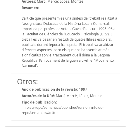
Autores:
Martí, Mercè; López, Montse
Resumen:
L’article que presentem és una síntesi del treball realitzat a
l’assignatura Didàctica de la Història Local i Comarcal,
impartida pel professor Antoni Gavaldà al curs 1995- 96 a
la Facultat de Ciències de l’Educació i Psicologia (URV). El
treball es va basar en l’estudi de quatre llibres escolars,
publicats durant l’època franquista. El treball va analitzar
diferents aspectes, però els que ens han semblat més
significatius són: el tractament que li dóna a la Segona
República, l’enfocament de la guerra civil i el “Movimento
Nacional”.
Otros:
Año de publicación de la revista:
1997
Autor/es de la URV:
Martí, Mercè, López, Montse
Tipo de publicación:
info:eu-repo/semantics/publishedVersion, info:eu-
repo/semantics/article