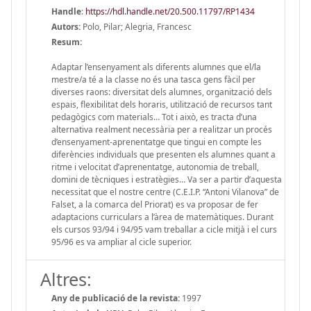
Handle
:
https://hdl.handle.net/20.500.11797/RP1434
Autors:
Polo, Pilar; Alegria, Francesc
Resum:
Adaptar l’ensenyament als diferents alumnes que el/la
mestre/a té a la classe no és una tasca gens fàcil per
diverses raons: diversitat dels alumnes, organització dels
espais, flexibilitat dels horaris, utilització de recursos tant
pedagògics com materials… Tot i això, es tracta d’una
alternativa realment necessària per a realitzar un procés
d’ensenyament-aprenentatge que tingui en compte les
diferències individuals que presenten els alumnes quant a
ritme i velocitat d’aprenentatge, autonomia de treball,
domini de tècniques i estratègies… Va ser a partir d’aquesta
necessitat que el nostre centre (C.E.I.P. “Antoni Vilanova” de
Falset, a la comarca del Priorat) es va proposar de fer
adaptacions curriculars a l’àrea de matemàtiques. Durant
els cursos 93/94 i 94/95 vam treballar a cicle mitjà i el curs
95/96 es va ampliar al cicle superior.
Altres:
Any de publicació de la revista:
1997