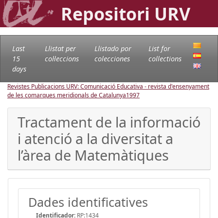
Repositori URV
Last
Llistat per
Llistado por
List for
15
col·leccions
colecciones
collections
days
Revistes Publicacions URV: Comunicació Educativa - revista d'ensenyament
de les comarques meridionals de Catalunya
1997
Tractament de la informació
i atenció a la diversitat a
l’àrea de Matemàtiques
Dades identificatives
Identificador:
RP:1434