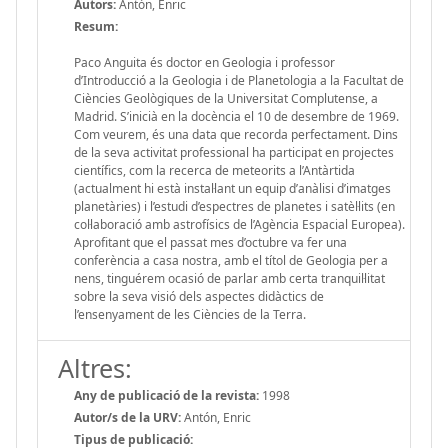
Autors:
Antón, Enric
Resum:
Paco Anguita és doctor en Geologia i professor
d’Introducció a la Geologia i de Planetologia a la Facultat de
Ciències Geològiques de la Universitat Complutense, a
Madrid. S’inicià en la docència el 10 de desembre de 1969.
Com veurem, és una data que recorda perfectament. Dins
de la seva activitat professional ha participat en projectes
científics, com la recerca de meteorits a l’Antàrtida
(actualment hi està instal·lant un equip d’anàlisi d’imatges
planetàries) i l’estudi d’espectres de planetes i satèl·lits (en
col·laboració amb astrofísics de l’Agència Espacial Europea).
Aprofitant que el passat mes d’octubre va fer una
conferència a casa nostra, amb el títol de Geologia per a
nens, tinguérem ocasió de parlar amb certa tranquil·litat
sobre la seva visió dels aspectes didàctics de
l’ensenyament de les Ciències de la Terra.
Altres:
Any de publicació de la revista:
1998
Autor/s de la URV:
Antón, Enric
Tipus de publicació: