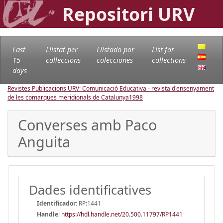
Repositori URV
Last
Llistat per
Llistado por
List for
15
col·leccions
colecciones
collections
days
Revistes Publicacions URV: Comunicació Educativa - revista d'ensenyament
de les comarques meridionals de Catalunya
1998
Converses amb Paco
Anguita
Dades identificatives
Identificador:
RP:1441
Handle
:
https://hdl.handle.net/20.500.11797/RP1441