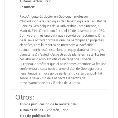
Autores:
Antón, Enric
Resumen:
Paco Anguita és doctor en Geologia i professor
d’Introducció a la Geologia i de Planetologia a la Facultat de
Ciències Geològiques de la Universitat Complutense, a
Madrid. S’inicià en la docència el 10 de desembre de 1969.
Com veurem, és una data que recorda perfectament. Dins
de la seva activitat professional ha participat en projectes
científics, com la recerca de meteorits a l’Antàrtida
(actualment hi està instal·lant un equip d’anàlisi d’imatges
planetàries) i l’estudi d’espectres de planetes i satèl·lits (en
col·laboració amb astrofísics de l’Agència Espacial
Europea). Aprofitant que el passat mes d’octubre va fer una
conferència a casa nostra, amb el títol de Geologia per a
nens, tinguérem ocasió de parlar amb certa tranquil·litat
sobre la seva visió dels aspectes didàctics de
l’ensenyament de les Ciències de la Terra.
Otros:
Año de publicación de la revista:
1998
Autor/es de la URV:
Antón, Enric
Tipo de publicación: