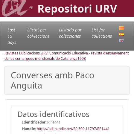
Repositori URV
Last
Llistat per
Llistado por
List for
15
col·leccions
colecciones
collections
days
Revistes Publicacions URV: Comunicació Educativa - revista d'ensenyament
de les comarques meridionals de Catalunya
1998
Converses amb Paco
Anguita
Datos identificativos
Identificador:
RP:1441
Handle
:
https://hdl.handle.net/20.500.11797/RP1441