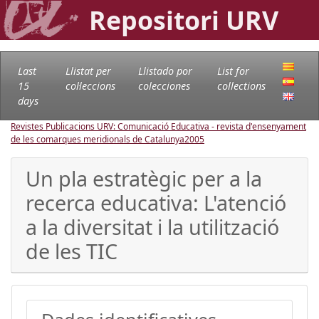
Repositori URV
Last
Llistat per
Llistado por
List for
15
col·leccions
colecciones
collections
days
Revistes Publicacions URV: Comunicació Educativa - revista d'ensenyament
de les comarques meridionals de Catalunya
2005
Un pla estratègic per a la
recerca educativa: L'atenció
a la diversitat i la utilització
de les TIC