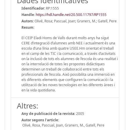
Dades identificatives
Identificador:
RP:1555
Handle
:
https://hdl.handle.net/20.500.11797/RP1555
Autors:
Olivé, Rosa; Pascual, Joan; Graners, M.; Gatell, Pere
Resum:
El CEIP Eladi Homs de Valls durant molts anys ha sigut
CERE d’integració d’alumnes amb NEE i actualment és una
escola d’una línia amb quatre USEE.Hm orientat el treball
en el camp de les TIC i la comunicació, a través d’activitats
on la inclusió de tots els alumnes de l’escola és una realitat i
on la interrelació de totes les propostes didàctiques
determinen un treball de col·laboració entre tots els
professionals de l’escola. Això possibilita una immersió en
els diferents elements que configuren la comunicació i la
utilització de les noves tecnologies en les diferents àrees i
en la vida quotidiana.
Altres:
Any de publicació de la revista:
2005
Autor segons l'article:
Olivé, Rosa, Pascual, Joan, Graners, M., Gatell, Pere