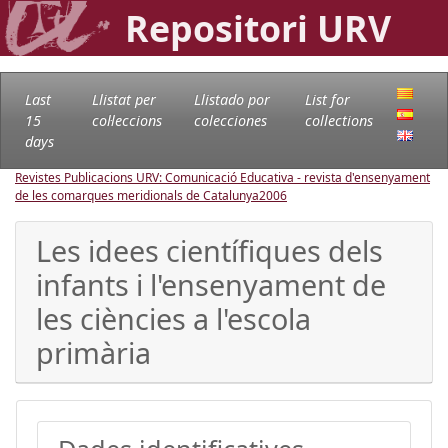
Repositori URV
Last
Llistat per
Llistado por
List for
15
col·leccions
colecciones
collections
days
Revistes Publicacions URV: Comunicació Educativa - revista d'ensenyament
de les comarques meridionals de Catalunya
2006
Les idees científiques dels
infants i l'ensenyament de
les ciències a l'escola
primària