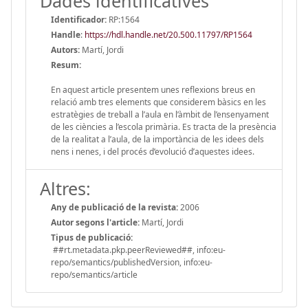
Dades identificatives
Identificador:
RP:1564
Handle
:
https://hdl.handle.net/20.500.11797/RP1564
Autors:
Martí, Jordi
Resum:
En aquest article presentem unes reflexions breus en
relació amb tres elements que considerem bàsics en les
estratègies de treball a l’aula en l’àmbit de l’ensenyament
de les ciències a l’escola primària. Es tracta de la presència
de la realitat a l’aula, de la importància de les idees dels
nens i nenes, i del procés d’evolució d’aquestes idees.
Altres:
Any de publicació de la revista:
2006
Autor segons l'article:
Martí, Jordi
Tipus de publicació:
##rt.metadata.pkp.peerReviewed##, info:eu-
repo/semantics/publishedVersion, info:eu-
repo/semantics/article