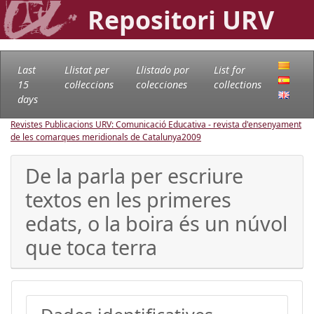
Repositori URV
Last
Llistat per
Llistado por
List for
15
col·leccions
colecciones
collections
days
Revistes Publicacions URV: Comunicació Educativa - revista d'ensenyament
de les comarques meridionals de Catalunya
2009
De la parla per escriure
textos en les primeres
edats, o la boira és un núvol
que toca terra