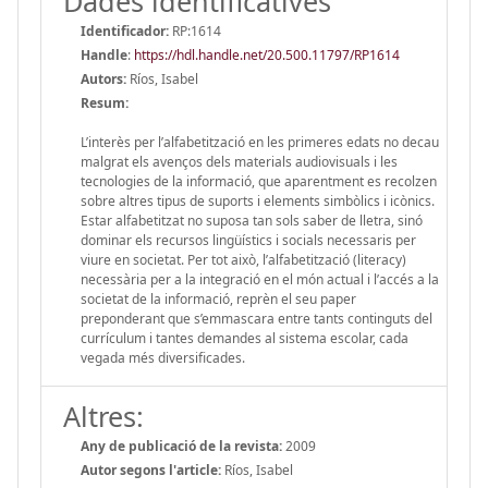
Dades identificatives
Identificador:
RP:1614
Handle
:
https://hdl.handle.net/20.500.11797/RP1614
Autors:
Ríos, Isabel
Resum:
L’interès per l’alfabetització en les primeres edats no decau
malgrat els avenços dels materials audiovisuals i les
tecnologies de la informació, que aparentment es recolzen
sobre altres tipus de suports i elements simbòlics i icònics.
Estar alfabetitzat no suposa tan sols saber de lletra, sinó
dominar els recursos lingüístics i socials necessaris per
viure en societat. Per tot això, l’alfabetització (literacy)
necessària per a la integració en el món actual i l’accés a la
societat de la informació, reprèn el seu paper
preponderant que s’emmascara entre tants continguts del
currículum i tantes demandes al sistema escolar, cada
vegada més diversificades.
Altres:
Any de publicació de la revista:
2009
Autor segons l'article:
Ríos, Isabel