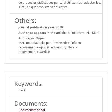
de propostes didàctiques per tal d'utilitzar-les i adaptar-les,
si cal, en qualsevol etapa educativa.
Others:
Journal publication year:
2020
Author, as appears in the article.:
Saltó Echevarria, Maria
Publication Type:
##rt.metadata.pkp.peerReviewed##, info:eu-
repo/semantics/publishedVersion, info:eu-
repo/semantics/article
Keywords:
mort
Documents:
DocumentPrincipal