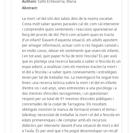
Authors:
Saltó Echevarria, Maria
Abstract:
La mort i el dol són dos tabús dins de la nostra societat.
Costa molt saber quines paraules cal dir, com cal intervenir
i comprendre quins sentiments i reaccions apareixeran al
llarg del procés de dol. Però com actuem quan es tracta
d'un infant? Davant d'aquesta situació, els adults apostem
per amagar informació, actuar com si res hagués canviat i,
en molts casos, obviar els sentiments que viuen els infants.
I en tot això, quin paper hi ha de tenir l'escola? És per això
que es planteja una recerca basada a saber si l’escola és un
espai adient, a analitzar com els mestres tracten la mort i
el dol a l’escola i a saber quins coneixements i estratègies
tenen per tal de treballar-los. La investigació ha seguit tres
línies: una recerca teòrica sobre la mort i el dol en infants
d'entre sis i vuit anys, unes entrevistes a una psicòloga i a
dos mestres d'escoles tarragonines, i un qüestionari
respost per un total de 91 mestres d'escoles públiques i
concertades de la ciutat de Tarragona. Els resultats
obtinguts mostren la manca de formació envers el tema i
la&nbsp; necessitat de treballar la mort i el dol a l’escola en
edats primerenques i de comptar amb els recursos
didàctics per intervenir davant d'una situació de mort o dol
a l'aula. És per això que s'ha pogut desenvolupar un recull