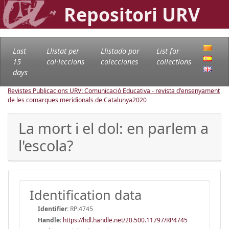
Repositori URV
Last
Llistat per
Llistado por
List for
15
col·leccions
colecciones
collections
days
Revistes Publicacions URV: Comunicació Educativa - revista d'ensenyament
de les comarques meridionals de Catalunya
2020
La mort i el dol: en parlem a
l'escola?
Identification data
Identifier:
RP:4745
Handle
:
https://hdl.handle.net/20.500.11797/RP4745