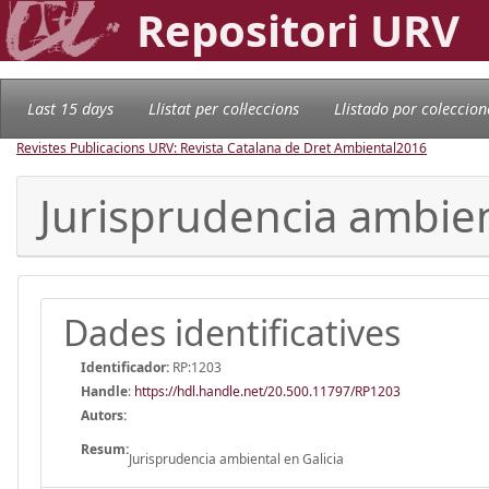
Repositori URV
Last 15 days
Llistat per col·leccions
Llistado por coleccion
Revistes Publicacions URV: Revista Catalana de Dret Ambiental
2016
Jurisprudencia ambien
Dades identificatives
Identificador:
RP:1203
Handle
:
https://hdl.handle.net/20.500.11797/RP1203
Autors:
Resum:
Jurisprudencia ambiental en Galicia