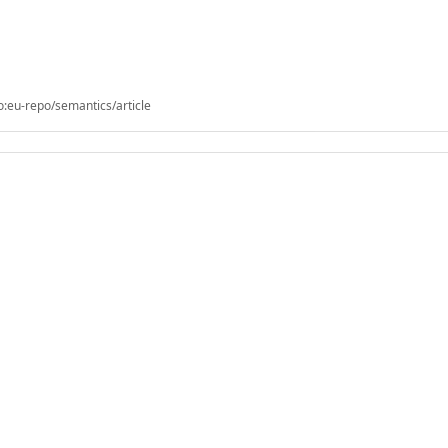
o:eu-repo/semantics/article