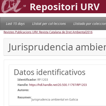
Repositori URV
Last 15 days
Llistat per col·leccions
Llistado por coleccio
Revistes Publicacions URV: Revista Catalana de Dret Ambiental
2016
Jurisprudencia ambien
Datos identificativos
Identificador:
RP:1203
Handle
:
https://hdl.handle.net/20.500.11797/RP1203
Autores:
Resumen:
Jurisprudencia ambiental en Galicia