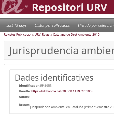
Repositori URV
Last 15 days
Llistat per col·leccions
Llistado por coleccion
Revistes Publicacions URV: Revista Catalana de Dret Ambiental
2010
Jurisprudencia ambien
Dades identificatives
Identificador:
RP:1953
Handle
:
https://hdl.handle.net/20.500.11797/RP1953
Autors:
Resum:
Jurisprudencia ambiental en Cataluña (Primer Semestre 20