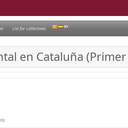
es
List for collections
tal en Cataluña (Prime
10)