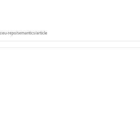
o:eu-repo/semantics/article