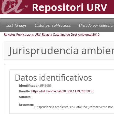
Repositori URV
Last 15 days
Llistat per col·leccions
Llistado por coleccio
Revistes Publicacions URV: Revista Catalana de Dret Ambiental
2010
Jurisprudencia ambien
Datos identificativos
Identificador:
RP:1953
Handle
:
https://hdl.handle.net/20.500.11797/RP1953
Autores:
Resumen:
Jurisprudencia ambiental en Cataluña (Primer Semestre