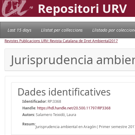
Repositori URV
Last 15 days
Llistat per col·leccions
Llistado por coleccion
Revistes Publicacions URV: Revista Catalana de Dret Ambiental
2017
Jurisprudencia ambie
Dades identificatives
Identificador:
RP:3368
Handle
:
https://hdl.handle.net/20.500.11797/RP3368
Autors:
Salamero Teixidó, Laura
Resum:
Jurisprudencia ambiental en Aragón ( Primer semestre 201