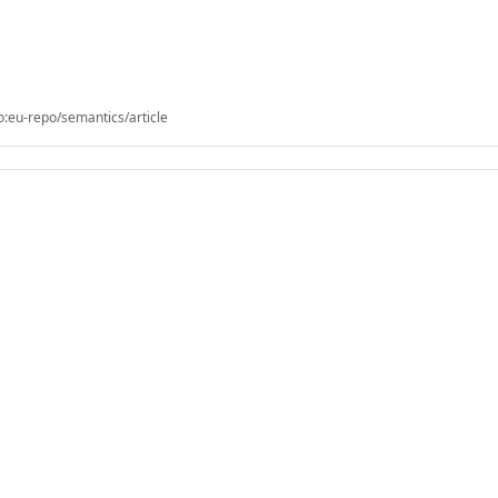
o:eu-repo/semantics/article