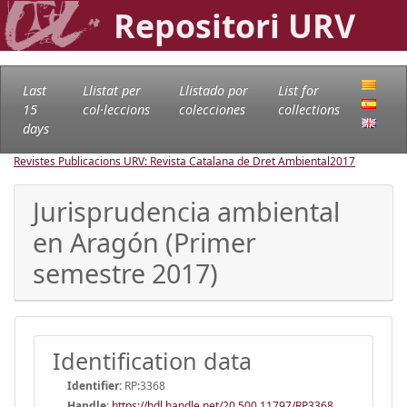
Repositori URV
Last
Llistat per
Llistado por
List for
15
col·leccions
colecciones
collections
days
Revistes Publicacions URV: Revista Catalana de Dret Ambiental
2017
Jurisprudencia ambiental
en Aragón (Primer
semestre 2017)
Identification data
Identifier:
RP:3368
Handle
:
https://hdl.handle.net/20.500.11797/RP3368