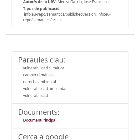
Autor/s de la URV:
Alenza García, José Francisco
Tipus de publicació:
info:eu-repo/semantics/publishedVersion, info:eu-
repo/semantics/article
Paraules clau:
vulnerabilidad climática
cambio climático
derecho ambiental
vulnerabilidad ambiental
vulnerabilidad
Documents:
DocumentPrincipal
Cerca a google