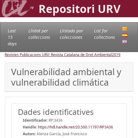
Repositori URV
Last
Llistat per
Llistado por
List for
15
col·leccions
colecciones
collections
days
Revistes Publicacions URV: Revista Catalana de Dret Ambiental
2019
Vulnerabilidad ambiental y
vulnerabilidad climática
Dades identificatives
Identificador:
RP:3436
Handle
:
https://hdl.handle.net/20.500.11797/RP3436
Autors:
Alenza García, José Francisco