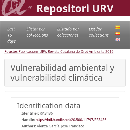
Repositori URV
Last
Llistat per
Llistado por
List for
15
col·leccions
colecciones
collections
days
Revistes Publicacions URV: Revista Catalana de Dret Ambiental
2019
Vulnerabilidad ambiental y
vulnerabilidad climática
Identification data
Identifier:
RP:3436
Handle
:
https://hdl.handle.net/20.500.11797/RP3436
Authors:
Alenza García, José Francisco