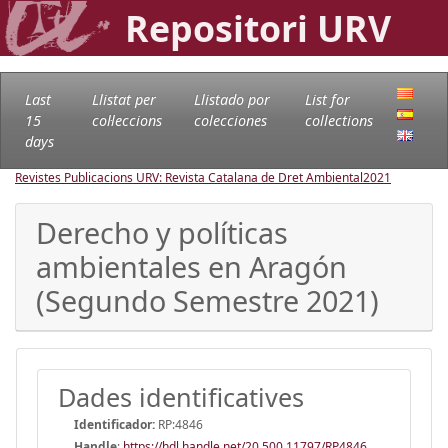
Repositori URV
Last
Llistat per
Llistado por
List for
15
col·leccions
colecciones
collections
days
Revistes Publicacions URV: Revista Catalana de Dret Ambiental
2021
Derecho y políticas
ambientales en Aragón
(Segundo Semestre 2021)
Dades identificatives
Identificador:
RP:4846
Handle
:
https://hdl.handle.net/20.500.11797/RP4846