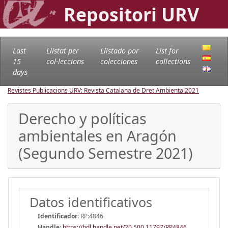
Repositori URV
Last
Llistat per
Llistado por
List for
15
col·leccions
colecciones
collections
days
Revistes Publicacions URV: Revista Catalana de Dret Ambiental
2021
Derecho y políticas
ambientales en Aragón
(Segundo Semestre 2021)
Datos identificativos
Identificador:
RP:4846
Handle
:
https://hdl.handle.net/20.500.11797/RP4846