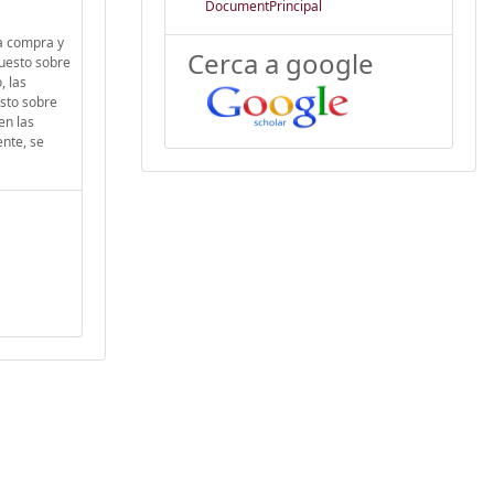
DocumentPrincipal
la compra y
Cerca a google
puesto sobre
, las
esto sobre
en las
ente, se