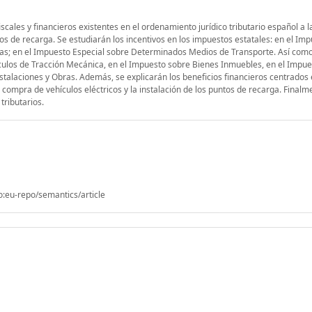
 fiscales y financieros existentes en el ordenamiento jurídico tributario español a 
ntos de recarga. Se estudiarán los incentivos en los impuestos estatales: en el Im
icas; en el Impuesto Especial sobre Determinados Medios de Transporte. Así como
ículos de Tracción Mecánica, en el Impuesto sobre Bienes Inmuebles, en el Impu
talaciones y Obras. Además, se explicarán los beneficios financieros centrados 
compra de vehículos eléctricos y la instalación de los puntos de recarga. Finalm
tributarios.
o:eu-repo/semantics/article